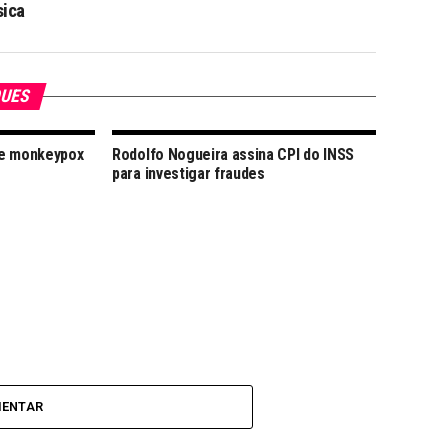
sica
QUES
de monkeypox
Rodolfo Nogueira assina CPI do INSS
para investigar fraudes
MENTAR