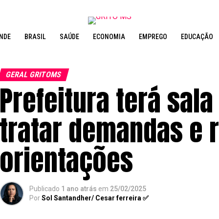
NDE
BRASIL
SAÚDE
ECONOMIA
EMPREGO
EDUCAÇÃO
GERAL GRITOMS
Prefeitura terá sal
tratar demandas e 
orientações
Publicado
1 ano atrás
em
25/02/2025
Por
Sol Santandher/ Cesar ferreira ✅