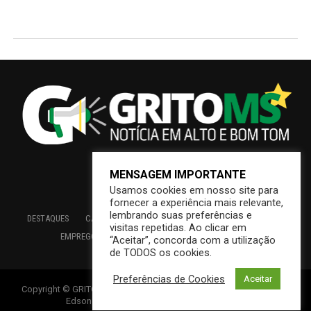
MENSAGEM IMPORTANTE
Usamos cookies em nosso site para
fornecer a experiência mais relevante,
lembrando suas preferências e
DESTAQUES
CAMPO GRANDE
BRASIL
SAÚDE
ECONOMIA
visitas repetidas. Ao clicar em
EMPREGO
EDUCAÇÃO
INTERIOR
PREFEITURA
“Aceitar”, concorda com a utilização
de TODOS os cookies.
Preferências de Cookies
Aceitar
Copyright © GRITOMS | Mantido por INDIOWEB – Soluções Online –
Edson {Índio} de Souza – Consultoria em T. I.