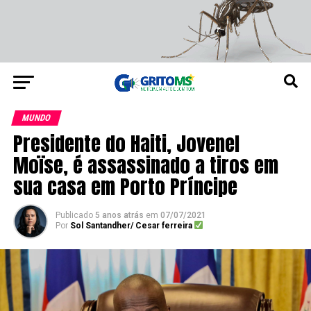
MUNDO
Presidente do Haiti, Jovenel
Moïse, é assassinado a tiros em
sua casa em Porto Príncipe
Publicado
5 anos atrás
em
07/07/2021
Por
Sol Santandher/ Cesar ferreira