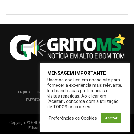
MENSAGEM IMPORTANTE
Usamos cookies em nosso site para
fornecer a experiência mais relevante,
lembrando suas preferências e
DESTAQUES
CAMPO GRANDE
BRASIL
SAÚDE
ECONOMIA
visitas repetidas. Ao clicar em
EMPREGO
EDUCAÇÃO
INTERIOR
PREFEITURA
“Aceitar”, concorda com a utilização
de TODOS os cookies.
Preferências de Cookies
Aceitar
Copyright © GRITOMS | Mantido por INDIOWEB – Soluções Online –
Edson {Índio} de Souza – Consultoria em T. I.