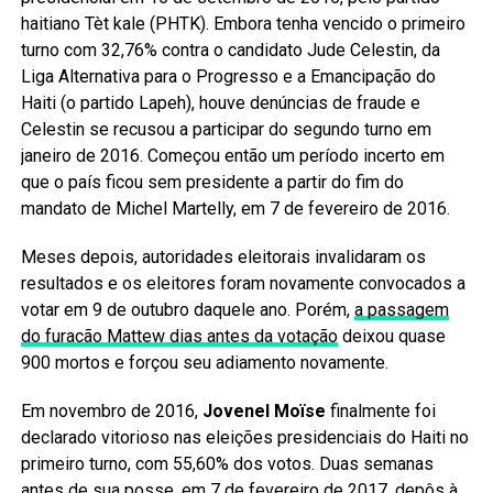
haitiano Tèt kale (PHTK). Embora tenha vencido o primeiro
turno com 32,76% contra o candidato Jude Celestin, da
Liga Alternativa para o Progresso e a Emancipação do
Haiti (o partido Lapeh), houve denúncias de fraude e
Celestin se recusou a participar do segundo turno em
janeiro de 2016. Começou então um período incerto em
que o país ficou sem presidente a partir do fim do
mandato de Michel Martelly, em 7 de fevereiro de 2016.
Meses depois, autoridades eleitorais invalidaram os
resultados e os eleitores foram novamente convocados a
votar em 9 de outubro daquele ano. Porém,
a passagem
do furacão Mattew dias antes da votação
deixou quase
900 mortos e forçou seu adiamento novamente.
Em novembro de 2016,
Jovenel Moïse
finalmente foi
declarado vitorioso nas eleições presidenciais do Haiti no
primeiro turno, com 55,60% dos votos. Duas semanas
antes de sua posse, em 7 de fevereiro de 2017, depôs à