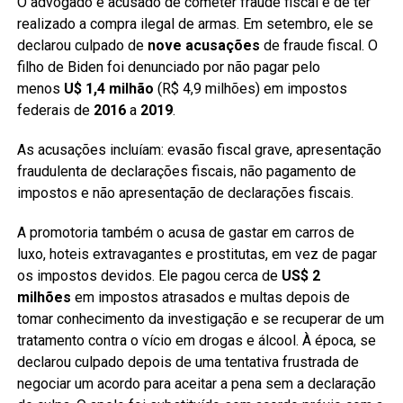
O advogado é acusado de cometer fraude fiscal e de ter
realizado a compra ilegal de armas. Em setembro, ele se
declarou culpado de
nove acusações
de fraude fiscal. O
filho de Biden foi denunciado por não pagar pelo
menos
U$ 1,4 milhão
(R$ 4,9 milhões) em impostos
federais de
2016
a
2019
.
As acusações incluíam: evasão fiscal grave, apresentação
fraudulenta de declarações fiscais, não pagamento de
impostos e não apresentação de declarações fiscais.
A promotoria também o acusa de gastar em carros de
luxo, hoteis extravagantes e prostitutas, em vez de pagar
os impostos devidos. Ele pagou cerca de
US$ 2
milhões
em impostos atrasados e multas depois de
tomar conhecimento da investigação e se recuperar de um
tratamento contra o vício em drogas e álcool. À época, se
declarou culpado depois de uma tentativa frustrada de
negociar um acordo para aceitar a pena sem a declaração