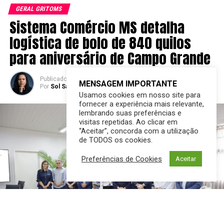
GERAL GRITOMS
Sistema Comércio MS detalha
logística de bolo de 840 quilos
para aniversário de Campo Grande
Publicado
10 horas atrás
em
06/08/2026
MENSAGEM IMPORTANTE
Por
Sol Santandher/ Cesar ferreira
Usamos cookies em nosso site para
fornecer a experiência mais relevante,
lembrando suas preferências e
visitas repetidas. Ao clicar em
“Aceitar”, concorda com a utilização
de TODOS os cookies.
Preferências de Cookies
Aceitar