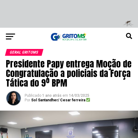
GERAL GRITOMS
Presidente Papy entrega Moção de
Congratulação a policiais da Força
Tática do 9º BPM
Publicado
1 ano atrás
em
14/03/2025
Por
Sol Santandher/ Cesar ferreira