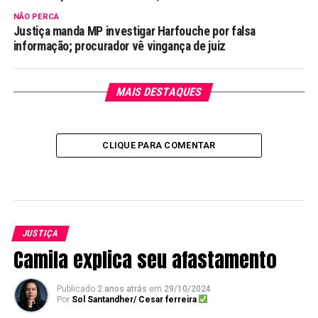
NÃO PERCA
Justiça manda MP investigar Harfouche por falsa
informação; procurador vê vingança de juiz
MAIS DESTAQUES
CLIQUE PARA COMENTAR
JUSTIÇA
Camila explica seu afastamento
Publicado
2 anos atrás
em
29/10/2024
Por
Sol Santandher/ Cesar ferreira