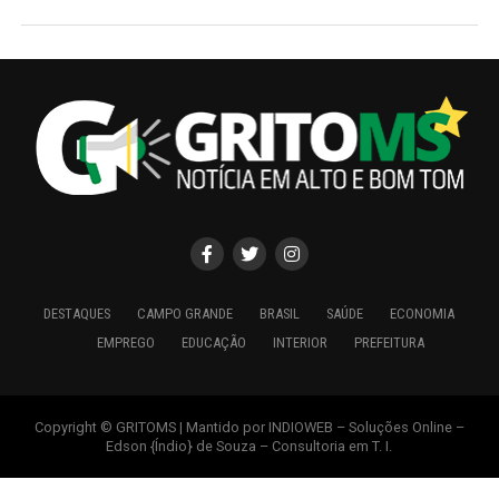
DESTAQUES
CAMPO GRANDE
BRASIL
SAÚDE
ECONOMIA
EMPREGO
EDUCAÇÃO
INTERIOR
PREFEITURA
Copyright © GRITOMS | Mantido por INDIOWEB – Soluções Online –
Edson {Índio} de Souza – Consultoria em T. I.