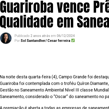
Guariroba vence Pr
Qualidade em Sane
Publicado
2 anos atrás
em
06/12/2024
Por
Sol Santandher/ Cesar ferreira
Na noite desta quarta-feira (4), Campo Grande foi destaq
Guariroba foi contemplada com o troféu Quíron Diamant
Gestão no Saneamento Ambiental Nível III classe Mundial
Saneamento, considerado o “Oscar” do saneamento no pa
A premiação é aberta a todas as empresas de saneamento