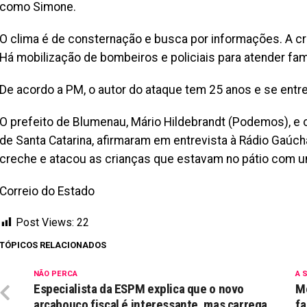
como Simone.
O clima é de consternação e busca por informações. A cre
Há mobilização de bombeiros e policiais para atender famili
De acordo a PM, o autor do ataque tem 25 anos e se entreg
O prefeito de Blumenau, Mário Hildebrandt (Podemos), e o 
de Santa Catarina, afirmaram em entrevista à Rádio Gaú
creche e atacou as crianças que estavam no pátio com 
Correio do Estado
Post Views:
22
TÓPICOS RELACIONADOS
NÃO PERCA
A 
Especialista da ESPM explica que o novo
Me
arcabouço fiscal é interessante, mas carrega
fa