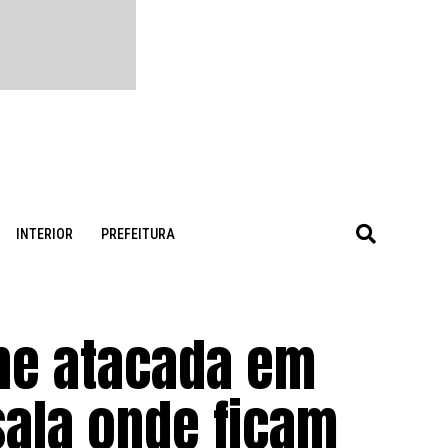
INTERIOR
PREFEITURA
he atacada em
sala onde ficam