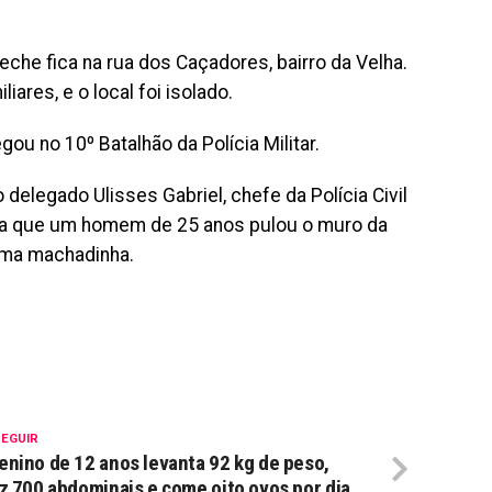
che fica na rua dos Caçadores, bairro da Velha.
ares, e o local foi isolado.
ou no 10º Batalhão da Polícia Militar.
delegado Ulisses Gabriel, chefe da Polícia Civil
cha que um homem de 25 anos pulou o muro da
uma machadinha.
SEGUIR
nino de 12 anos levanta 92 kg de peso,
z 700 abdominais e come oito ovos por dia