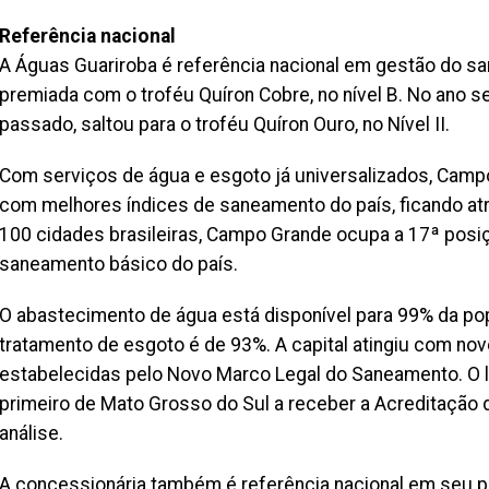
Referência nacional
A Águas Guariroba é referência nacional em gestão do sa
premiada com o troféu Quíron Cobre, no nível B. No ano se
passado, saltou para o troféu Quíron Ouro, no Nível II.
Com serviços de água e esgoto já universalizados, Campo
com melhores índices de saneamento do país, ficando atr
100 cidades brasileiras, Campo Grande ocupa a 17ª posi
saneamento básico do país.
O abastecimento de água está disponível para 99% da pop
tratamento de esgoto é de 93%. A capital atingiu com no
estabelecidas pelo Novo Marco Legal do Saneamento. O la
primeiro de Mato Grosso do Sul a receber a Acreditaçã
análise.
A concessionária também é referência nacional em seu p