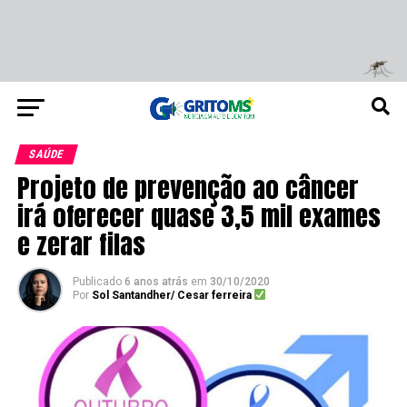
SAÚDE
Projeto de prevenção ao câncer
irá oferecer quase 3,5 mil exames
e zerar filas
Publicado
6 anos atrás
em
30/10/2020
Por
Sol Santandher/ Cesar ferreira