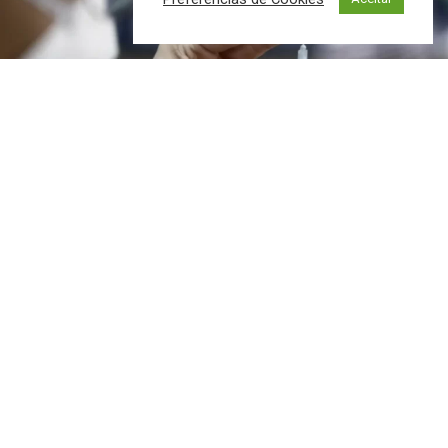
Duas semanas após a confirmação no
Brasil
do primeiro
caso da subvariante da Covid-19, a Éris, os casos se
espalharam e
há transmissão local confirmada no Rio de
Janeiro
. A Sociedade Brasileira de Infectologia fala de
uma onda com alta de casos cuja duração pode ser de 4 a
6 semanas.
Em
nota informativa publicada em agosto, a Sociedade