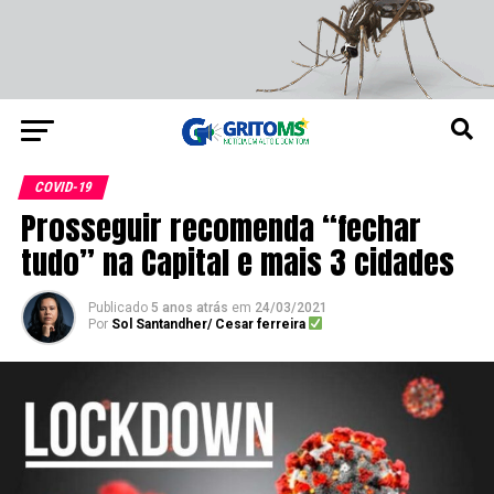
COVID-19
Prosseguir recomenda “fechar
tudo” na Capital e mais 3 cidades
Publicado
5 anos atrás
em
24/03/2021
Por
Sol Santandher/ Cesar ferreira