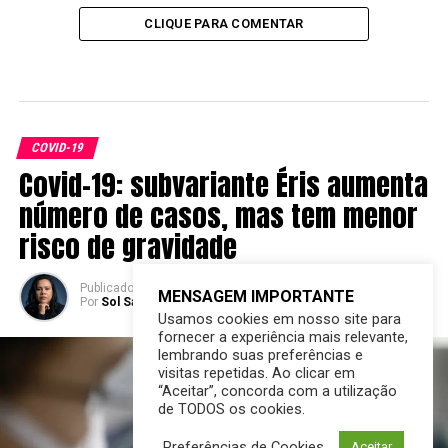
CLIQUE PARA COMENTAR
COVID-19
Covid-19: subvariante Éris aumenta
número de casos, mas tem menor
risco de gravidade
Publicado
3 anos atrás
em
04/09/2023
MENSAGEM IMPORTANTE
Por
Sol Santandher/ Cesar ferreira
Usamos cookies em nosso site para
fornecer a experiência mais relevante,
lembrando suas preferências e
visitas repetidas. Ao clicar em
“Aceitar”, concorda com a utilização
de TODOS os cookies.
Preferências de Cookies
Aceitar