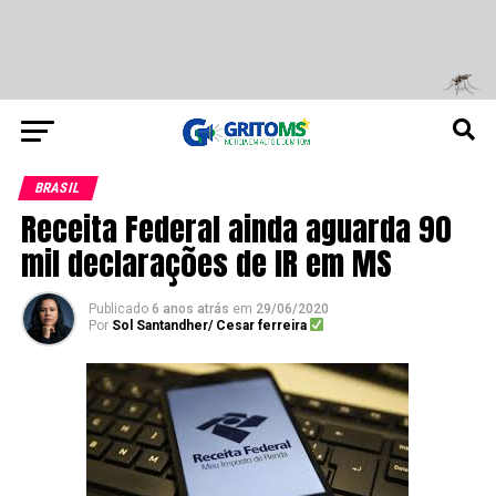
BRASIL
Receita Federal ainda aguarda 90
mil declarações de IR em MS
Publicado
6 anos atrás
em
29/06/2020
Por
Sol Santandher/ Cesar ferreira