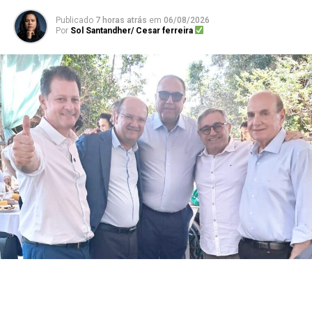
Publicado
7 horas atrás
em
06/08/2026
Por
Sol Santandher/ Cesar ferreira