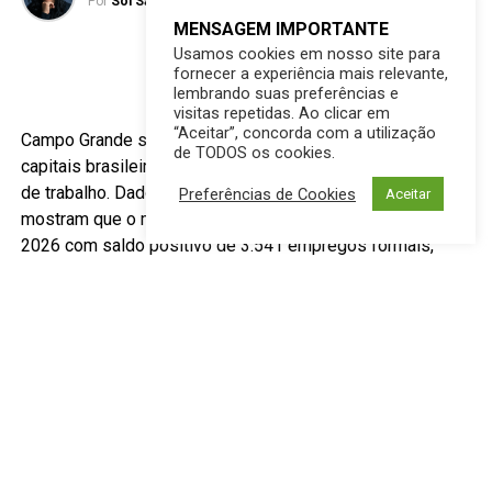
Por
Sol Santandher/ Cesar ferreira
MENSAGEM IMPORTANTE
Usamos cookies em nosso site para
fornecer a experiência mais relevante,
lembrando suas preferências e
visitas repetidas. Ao clicar em
“Aceitar”, concorda com a utilização
Campo Grande segue consolidando sua posição entre as
de TODOS os cookies.
capitais brasileiras com melhor desempenho no mercado
de trabalho. Dados do Boletim Econômico de julho
Preferências de Cookies
Aceitar
mostram que o município encerrou o primeiro semestre de
2026 com saldo positivo de 3.541 empregos formais,
elevando para 236.695 o número de trabalhadores com
carteira assinada.
Outro destaque do levantamento é a taxa de desocupação
de 4,1%, a quarta menor entre todas as capitais do país,
atrás apenas de Palmas, Vitória e Curitiba.
Atualmente, cerca de 498 mil pessoas compõem a
população ocupada da Capital, resultado que demonstra a