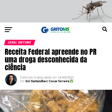
GERAL GRITOMS
Receita Federal apreende no PR
uma droga desconhecida da
ciência
Publicado
5 anos atrás
em
16/09/2021
Por
Sol Santandher/ Cesar ferreira