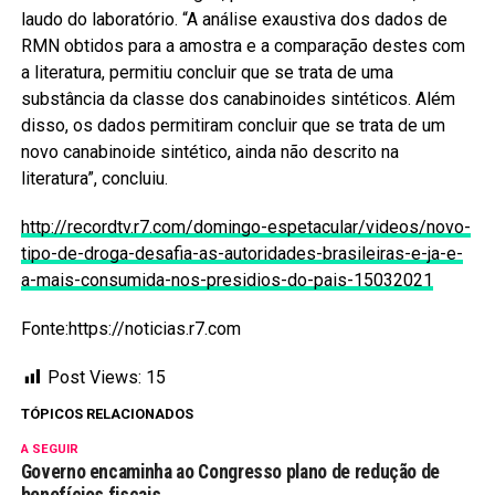
laudo do laboratório. “A análise exaustiva dos dados de
RMN obtidos para a amostra e a comparação destes com
a literatura, permitiu concluir que se trata de uma
substância da classe dos canabinoides sintéticos. Além
disso, os dados permitiram concluir que se trata de um
novo canabinoide sintético, ainda não descrito na
literatura”, concluiu.
http://recordtv.r7.com/domingo-espetacular/videos/novo-
tipo-de-droga-desafia-as-autoridades-brasileiras-e-ja-e-
a-mais-consumida-nos-presidios-do-pais-15032021
Fonte:https://noticias.r7.com
Post Views:
15
TÓPICOS RELACIONADOS
A SEGUIR
Governo encaminha ao Congresso plano de redução de
benefícios fiscais