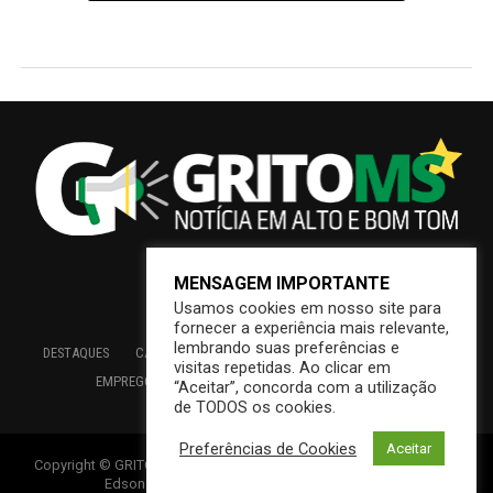
COVID-19
Covid-19: subvariante Éris aumenta
número de casos, mas tem menor
risco de gravidade
Publicado
3 anos atrás
em
04/09/2023
MENSAGEM IMPORTANTE
Por
Sol Santandher/ Cesar ferreira
Usamos cookies em nosso site para
fornecer a experiência mais relevante,
lembrando suas preferências e
visitas repetidas. Ao clicar em
“Aceitar”, concorda com a utilização
de TODOS os cookies.
Preferências de Cookies
Aceitar