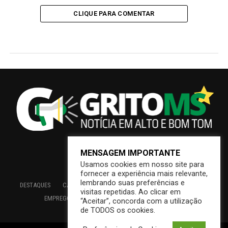
CLIQUE PARA COMENTAR
MENSAGEM IMPORTANTE
Usamos cookies em nosso site para
fornecer a experiência mais relevante,
lembrando suas preferências e
DESTAQUES
CAMPO GRANDE
BRASIL
SAÚDE
ECONOMIA
visitas repetidas. Ao clicar em
EMPREGO
EDUCAÇÃO
INTERIOR
PREFEITURA
“Aceitar”, concorda com a utilização
de TODOS os cookies.