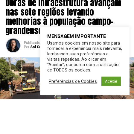
Obras de infraestrutura avançam
nas sete regiões levando
melhorias à população campo-
grandense
MENSAGEM IMPORTANTE
Usamos cookies em nosso site para
Publicado
2 anos atrás
em
26/11/2024
Por
Sol Santandher/ Cesar ferreira
fornecer a experiência mais relevante,
lembrando suas preferências e
visitas repetidas. Ao clicar em
“Aceitar”, concorda com a utilização
de TODOS os cookies.
Preferências de Cookies
Aceitar