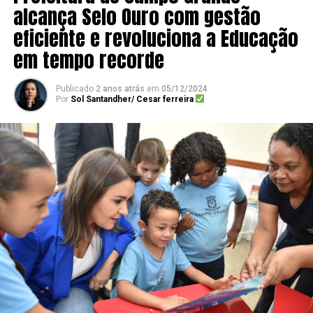
alcança Selo Ouro com gestão
eficiente e revoluciona a Educação
em tempo recorde
Publicado
2 anos atrás
em
05/12/2024
Por
Sol Santandher/ Cesar ferreira