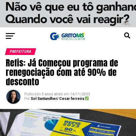
PREFEITURA
Refis: Já Começou programa de
renegociação com até 90% de
desconto
Publicado
3 anos atrás
em
14/11/2023
Por
Sol Santandher/ Cesar ferreira