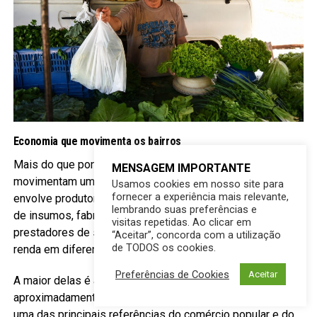
Economia que movimenta os bairros
Mais do que pontos de comercialização, as feiras livres
MENSAGEM IMPORTANTE
movimentam uma ampla cadeia produtiva. A atividade
Usamos cookies em nosso site para
fornecer a experiência mais relevante,
envolve produtores rurais, transportadores, fornecedores
lembrando suas preferências e
de insumos, fabricantes de equipamentos, comerciantes e
visitas repetidas. Ao clicar em
prestadores de serviço, gerando emprego e circulação de
“Aceitar”, concorda com a utilização
de TODOS os cookies.
renda em diferentes regiões da cidade.
Preferências de Cookies
Aceitar
A maior delas é a Feira das Moreninhas, que reúne
aproximadamente 460 feirantes e se consolidou como
uma das principais referências do comércio popular e do