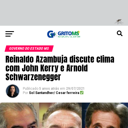
GOVERNO DO ESTADO MS
Reinaldo Azambuja discute clima
com John Kerry e Arnold
Schwarzenegger
Publicado
5 anos atrás
em
29/07/2021
Por
Sol Santandher/ Cesar ferreira