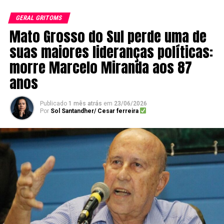
GERAL GRITOMS
Mato Grosso do Sul perde uma de
suas maiores lideranças políticas:
morre Marcelo Miranda aos 87
anos
Publicado
1 mês atrás
em
23/06/2026
Por
Sol Santandher/ Cesar ferreira