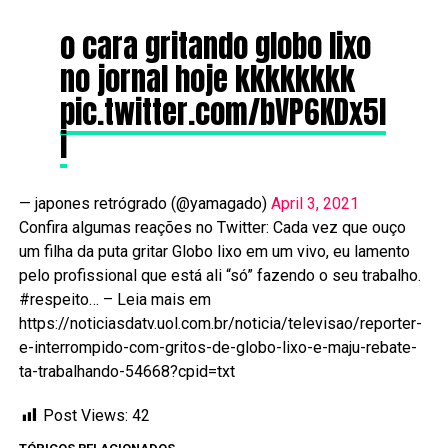
o cara gritando globo lixo
no jornal hoje kkkkkkkk
pic.twitter.com/bVP6KDx5I
i
— japones retrógrado (@yamagado)
April 3, 2021
Confira algumas reações no Twitter: Cada vez que ouço
um filha da puta gritar Globo lixo em um vivo, eu lamento
pelo profissional que está ali “só” fazendo o seu trabalho.
#respeito… – Leia mais em
https://noticiasdatv.uol.com.br/noticia/televisao/reporter-
e-interrompido-com-gritos-de-globo-lixo-e-maju-rebate-
ta-trabalhando-54668?cpid=txt
Post Views:
42