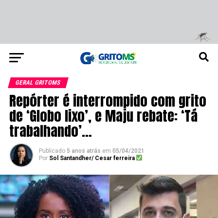
GERAL GRITOMS
Repórter é interrompido com grito
de ‘Globo lixo’, e Maju rebate: ‘Tá
trabalhando’…
Publicado
5 anos atrás
em
05/04/2021
Por
Sol Santandher/ Cesar ferreira