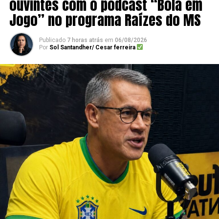
ouvintes com o podcast “Bola em
Jogo” no programa Raízes do MS
Publicado
7 horas atrás
em
06/08/2026
Por
Sol Santandher/ Cesar ferreira