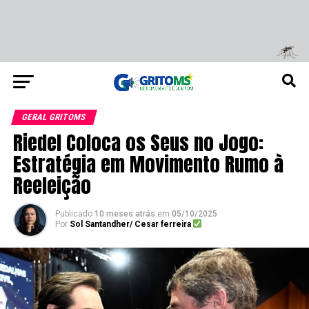
GERAL GRITOMS
Riedel Coloca os Seus no Jogo:
Estratégia em Movimento Rumo à
Reeleição
Publicado
10 meses atrás
em
05/10/2025
Por
Sol Santandher/ Cesar ferreira