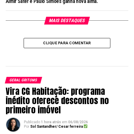
Almir Sater e Paulo Simões ganha nova alma.
MAIS DESTAQUES
CLIQUE PARA COMENTAR
GERAL GRITOMS
Vira CG Habitação: programa
inédito oferece descontos no
primeiro imóvel
Publicado
1 hora atrás
em
06/08/2026
Por
Sol Santandher/ Cesar ferreira