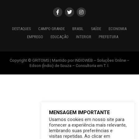
DESTAQUES
CAMPO GRANDE
BRASIL
SAÚDE
ECONOMIA
EMPREGO
EDUCAÇÃO
INTERIOR
PREFEITURA
Copyright © GRITOMS | Mantido por INDIOWEB – Soluções Online –
Edson {Índio} de Souza – Consultoria em T. I.
MENSAGEM IMPORTANTE
Usamos cookies em nosso site para
fornecer a experiência mais relevante,
lembrando suas preferências e
visitas repetidas. Ao clicar em