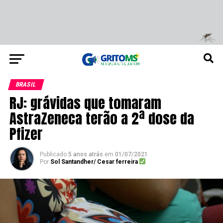
BRASIL
RJ: grávidas que tomaram
AstraZeneca terão a 2ª dose da
Pfizer
Publicado
5 anos atrás
em
01/07/2021
Por
Sol Santandher/ Cesar ferreira