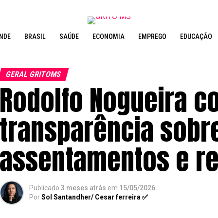
NDE
BRASIL
SAÚDE
ECONOMIA
EMPREGO
EDUCAÇÃO
GERAL GRITOMS
Rodolfo Nogueira c
transparência sobr
assentamentos e re
Publicado
3 meses atrás
em
15/05/2026
Por
Sol Santandher/ Cesar ferreira ✅