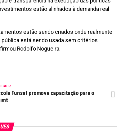
ação e transparência na execução das políticas
 investimentos estão alinhados à demanda real
ntamentos estão sendo criados onde realmente
a pública está sendo usada sem critérios
afirmou Rodolfo Nogueira.
SEGUIR
cola Funsat promove capacitação para o
rimt
QUES