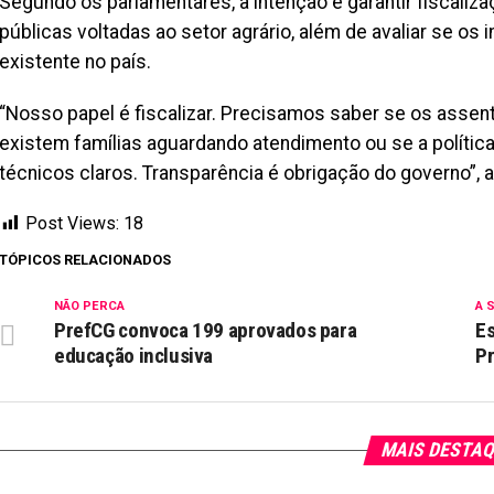
Segundo os parlamentares, a intenção é garantir fiscaliz
públicas voltadas ao setor agrário, além de avaliar se os
existente no país.
“Nosso papel é fiscalizar. Precisamos saber se os asse
existem famílias aguardando atendimento ou se a polític
técnicos claros. Transparência é obrigação do governo”, 
Post Views:
18
TÓPICOS RELACIONADOS
NÃO PERCA
A 
PrefCG convoca 199 aprovados para
Es
educação inclusiva
P
MAIS DESTA