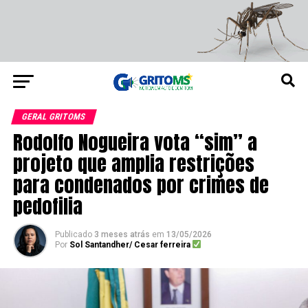
GERAL GRITOMS
Rodolfo Nogueira vota “sim” a
projeto que amplia restrições
para condenados por crimes de
pedofilia
Publicado
3 meses atrás
em
13/05/2026
Por
Sol Santandher/ Cesar ferreira