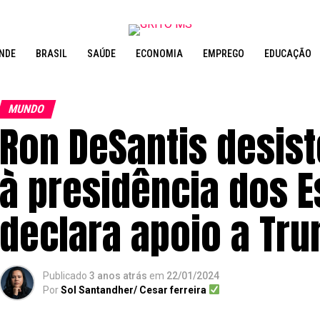
NDE
BRASIL
SAÚDE
ECONOMIA
EMPREGO
EDUCAÇÃO
MUNDO
Ron DeSantis desist
à presidência dos E
declara apoio a Tr
Publicado
3 anos atrás
em
22/01/2024
Por
Sol Santandher/ Cesar ferreira