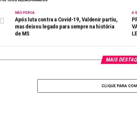
NÃO PERCA
A 
Após luta contra a Covid-19, Valdenir partiu,
P
mas deixou legado para sempre na história
V
de MS
L
MAIS DESTA
CLIQUE PARA CO