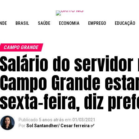
NDE
BRASIL
SAÚDE
ECONOMIA
EMPREGO
EDUCAÇÃO
CAMPO GRANDE
Salário do servidor
Campo Grande esta
sexta-feira, diz pref
Publicado
5 anos atrás
em
01/03/2021
Por
Sol Santandher/ Cesar ferreira ✅