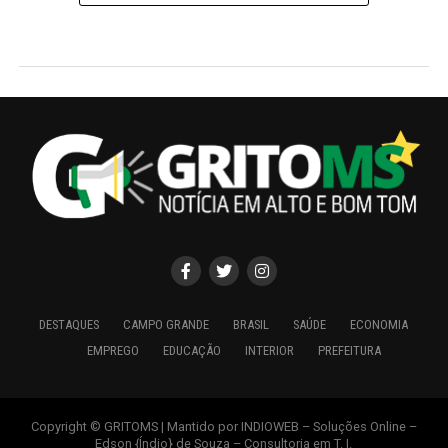
DESTAQUES
CAMPO GRANDE
BRASIL
SAÚDE
ECONOMIA
EMPREGO
EDUCAÇÃO
INTERIOR
PREFEITURA
Copyright © GRITOMS | Mantido por INDIOWEB – Soluções Online –
Edson {Índio} de Souza – Consultoria em T. I.