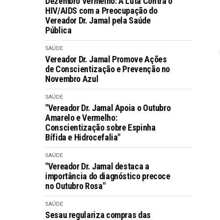
Dezembro Vermelho: A Luta Contra o
HIV/AIDS com a Preocupação do
Vereador Dr. Jamal pela Saúde
Pública
SAÚDE
Vereador Dr. Jamal Promove Ações
de Conscientização e Prevenção no
Novembro Azul
SAÚDE
"Vereador Dr. Jamal Apoia o Outubro
Amarelo e Vermelho:
Conscientização sobre Espinha
Bífida e Hidrocefalia"
SAÚDE
"Vereador Dr. Jamal destaca a
importância do diagnóstico precoce
no Outubro Rosa"
SAÚDE
Sesau regulariza compras das