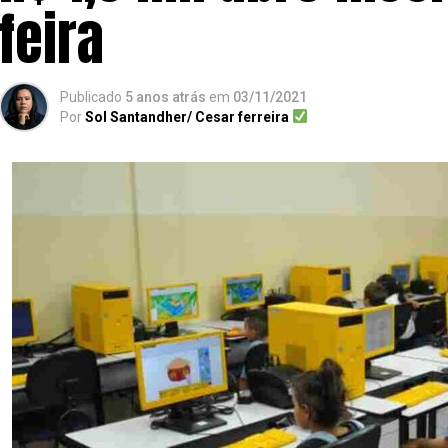
feira
Publicado
5 anos atrás
em
03/11/2021
Por
Sol Santandher/ Cesar ferreira