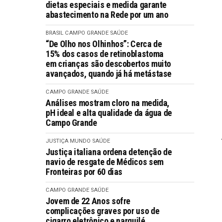
dietas especiais e medida garante
abastecimento na Rede por um ano
BRASIL
CAMPO GRANDE
SAÚDE
“De Olho nos Olhinhos”: Cerca de
15% dos casos de retinoblastoma
em crianças são descobertos muito
avançados, quando já há metástase
CAMPO GRANDE
SAÚDE
Análises mostram cloro na medida,
pH ideal e alta qualidade da água de
Campo Grande
JUSTIÇA
MUNDO
SAÚDE
Justiça italiana ordena detenção de
navio de resgate de Médicos sem
Fronteiras por 60 dias
CAMPO GRANDE
SAÚDE
Jovem de 22 Anos sofre
complicações graves por uso de
cigarro eletrônico e narguilé