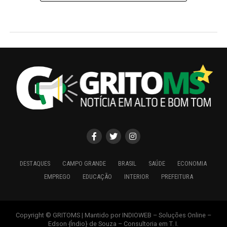
DESTAQUES
CAMPO GRANDE
BRASIL
SAÚDE
ECONOMIA
EMPREGO
EDUCAÇÃO
INTERIOR
PREFEITURA
Copyright © GRITOMS | Mantido por INDIOWEB – Soluções Online –
Edson {Índio} de Souza – Consultoria em T. I.