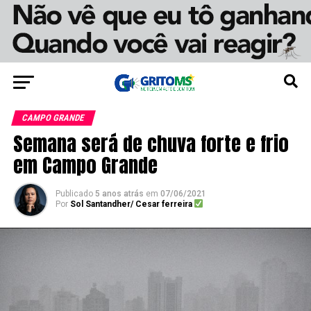
CAMPO GRANDE
Semana será de chuva forte e frio
em Campo Grande
Publicado
5 anos atrás
em
07/06/2021
Por
Sol Santandher/ Cesar ferreira