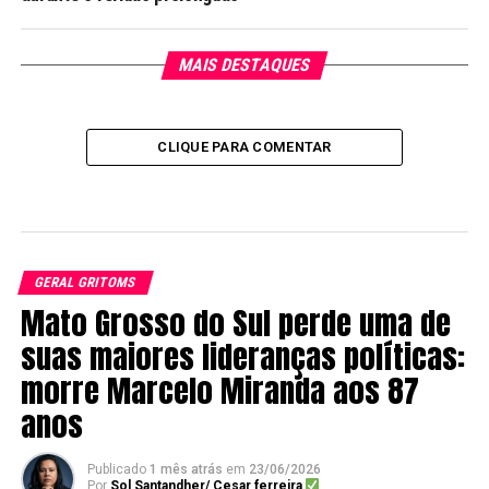
MAIS DESTAQUES
CLIQUE PARA COMENTAR
GERAL GRITOMS
Mato Grosso do Sul perde uma de
suas maiores lideranças políticas:
morre Marcelo Miranda aos 87
anos
Publicado
1 mês atrás
em
23/06/2026
Por
Sol Santandher/ Cesar ferreira