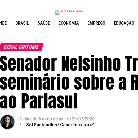
NDE
BRASIL
SAÚDE
ECONOMIA
EMPREGO
EDUCAÇÃO
GERAL GRITOMS
Senador Nelsinho T
seminário sobre a 
ao Parlasul
Publicado
6 anos atrás
em
29/07/2020
Por
Sol Santandher/ Cesar ferreira ✅