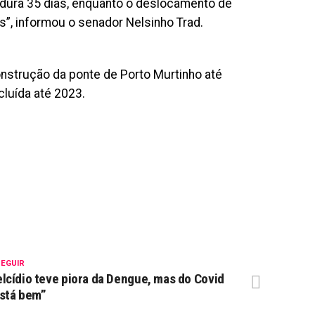
 dura 35 dias, enquanto o deslocamento de
”, informou o senador Nelsinho Trad.
onstrução da ponte de Porto Murtinho até
cluída até 2023.
SEGUIR
lcídio teve piora da Dengue, mas do Covid
stá bem”