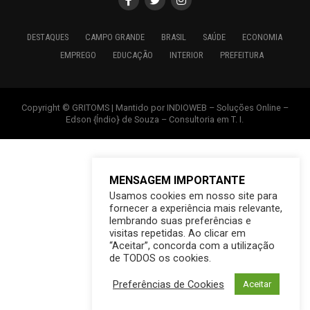
DESTAQUES
CAMPO GRANDE
BRASIL
SAÚDE
ECONOMIA
EMPREGO
EDUCAÇÃO
INTERIOR
PREFEITURA
Copyright © GRITOMS | Mantido por INDIOWEB – Soluções Online –
Edson {Índio} de Souza – Consultoria em T. I.
MENSAGEM IMPORTANTE
Usamos cookies em nosso site para
fornecer a experiência mais relevante,
lembrando suas preferências e
visitas repetidas. Ao clicar em
“Aceitar”, concorda com a utilização
de TODOS os cookies.
Preferências de Cookies
Aceitar