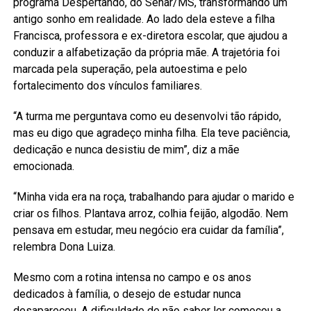
programa Despertando, do Senar/MS, transformando um
antigo sonho em realidade. Ao lado dela esteve a filha
Francisca, professora e ex-diretora escolar, que ajudou a
conduzir a alfabetização da própria mãe. A trajetória foi
marcada pela superação, pela autoestima e pelo
fortalecimento dos vínculos familiares.
“A turma me perguntava como eu desenvolvi tão rápido,
mas eu digo que agradeço minha filha. Ela teve paciência,
dedicação e nunca desistiu de mim”, diz a mãe
emocionada.
“Minha vida era na roça, trabalhando para ajudar o marido e
criar os filhos. Plantava arroz, colhia feijão, algodão. Nem
pensava em estudar, meu negócio era cuidar da família”,
relembra Dona Luiza.
Mesmo com a rotina intensa no campo e os anos
dedicados à família, o desejo de estudar nunca
desapareceu. A dificuldade de não saber ler começou a