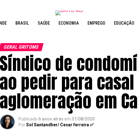
NDE
BRASIL
SAÚDE
ECONOMIA
EMPREGO
EDUCAÇÃO
GERAL GRITOMS
Síndico de condomí
ao pedir para casal
aglomeração em C
Publicado
6 anos atrás
em
31/08/2020
Por
Sol Santandher/ Cesar ferreira ✅