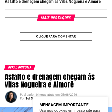
Asfalto e drenagem chegam às Vilas Nogueira e Aimoré
MAIS DESTAQUES
CLIQUE PARA COMENTAR
GERAL GRITOMS
Asfalto e drenagem chegam às
Vilas Nogueira e Aimoré
Publicado
10 horas atrás
em
05/08/2026
Por
Sol Santandher/ Cesar ferreira
MENSAGEM IMPORTANTE
Usamos cookies em nosso site para