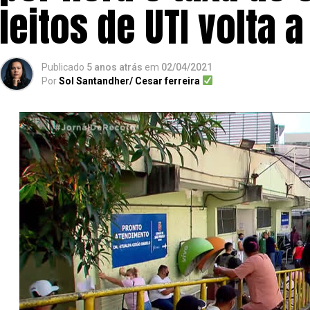
leitos de UTI volta a
Publicado
5 anos atrás
em
02/04/2021
Por
Sol Santandher/ Cesar ferreira