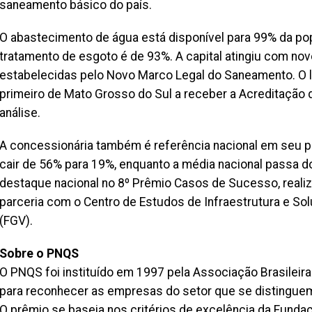
saneamento básico do país.
O abastecimento de água está disponível para 99% da pop
tratamento de esgoto é de 93%. A capital atingiu com no
estabelecidas pelo Novo Marco Legal do Saneamento. O la
primeiro de Mato Grosso do Sul a receber a Acreditaçã
análise.
A concessionária também é referência nacional em seu p
cair de 56% para 19%, enquanto a média nacional passa d
destaque nacional no 8º Prêmio Casos de Sucesso, realiza
parceria com o Centro de Estudos de Infraestrutura e S
(FGV).
Sobre o PNQS
O PNQS foi instituído em 1997 pela Associação Brasileira
para reconhecer as empresas do setor que se distingue
O prêmio se baseia nos critérios de excelência da Funda