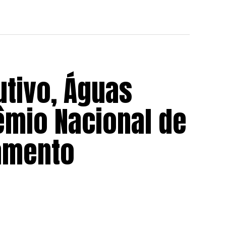
utivo, Águas
êmio Nacional de
amento