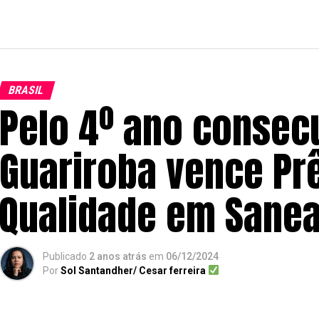
BRASIL
Pelo 4º ano consec
Guariroba vence Pr
Qualidade em Sane
Publicado
2 anos atrás
em
06/12/2024
Por
Sol Santandher/ Cesar ferreira