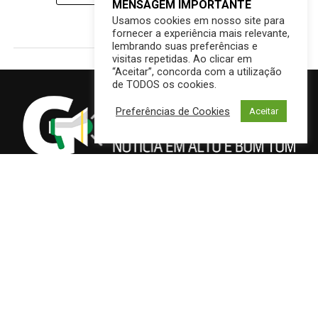
MENSAGEM IMPORTANTE
Usamos cookies em nosso site para
fornecer a experiência mais relevante,
lembrando suas preferências e
visitas repetidas. Ao clicar em
“Aceitar”, concorda com a utilização
de TODOS os cookies.
Preferências de Cookies
Aceitar
DESTAQUES
CAMPO GRANDE
BRASIL
SAÚDE
ECONOMIA
EMPREGO
EDUCAÇÃO
INTERIOR
PREFEITURA
Copyright © GRITOMS | Mantido por INDIOWEB – Soluções Online –
Edson {Índio} de Souza – Consultoria em T. I.