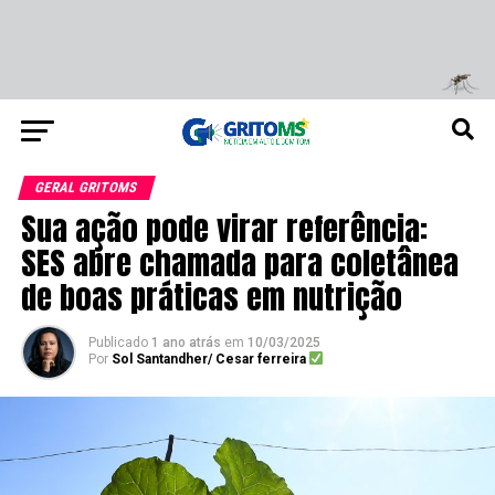
GERAL GRITOMS
Sua ação pode virar referência:
SES abre chamada para coletânea
de boas práticas em nutrição
Publicado
1 ano atrás
em
10/03/2025
Por
Sol Santandher/ Cesar ferreira