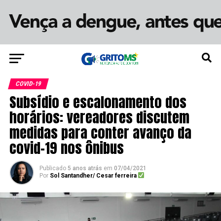
COVID-19
Subsídio e escalonamento dos
horários: vereadores discutem
medidas para conter avanço da
covid-19 nos ônibus
Publicado
5 anos atrás
em
07/04/2021
Por
Sol Santandher/ Cesar ferreira