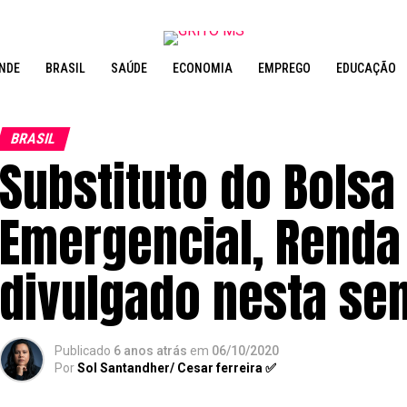
NDE
BRASIL
SAÚDE
ECONOMIA
EMPREGO
EDUCAÇÃO
BRASIL
Substituto do Bolsa 
Emergencial, Renda
divulgado nesta s
Publicado
6 anos atrás
em
06/10/2020
Por
Sol Santandher/ Cesar ferreira ✅