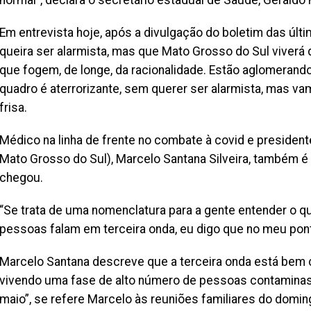
normal”, declara o secretário estadual de Saúde, Geraldo
Em entrevista hoje, após a divulgação do boletim das últi
queira ser alarmista, mas que Mato Grosso do Sul viverá 
que fogem, de longe, da racionalidade. Estão aglomerando
quadro é aterrorizante, sem querer ser alarmista, mas v
frisa.
Médico na linha de frente no combate à covid e preside
Mato Grosso do Sul), Marcelo Santana Silveira, também é e
chegou.
“Se trata de uma nomenclatura para a gente entender o q
pessoas falam em terceira onda, eu digo que no meu ponto 
Marcelo Santana descreve que a terceira onda está bem 
vivendo uma fase de alto número de pessoas contaminas
maio”, se refere Marcelo às reuniões familiares do domi