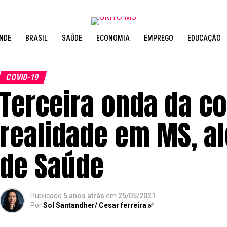
NDE
BRASIL
SAÚDE
ECONOMIA
EMPREGO
EDUCAÇÃO
COVID-19
Terceira onda da co
realidade em MS, al
de Saúde
Publicado
5 anos atrás
em
25/05/2021
Por
Sol Santandher/ Cesar ferreira ✅