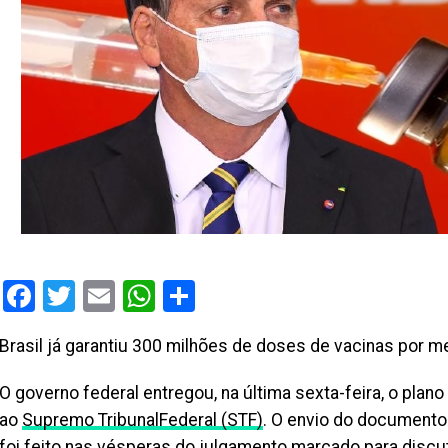
Facebook
Twitter
Email
WhatsApp
Share
Brasil já garantiu 300 milhões de doses de vacinas por m
O governo federal entregou, na última sexta-feira, o plano
ao
Supremo TribunalFederal (STF)
. O envio do documento
foi feito nas vésperas do julgamento marcado para discut