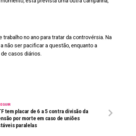
o momento, está prevista uma outra campanha,
trabalho no ano para tratar da controvérsia. Na
a a não ser pacificar a questão, enquanto a
 de casos diários.
SEGUIR
F tem placar de 6 a 5 contra divisão da
nsão por morte em caso de uniões
táveis paralelas