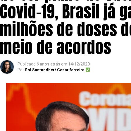
Covid-19, Brasil já 
milhões de doses d
meio de acordos
Publicado
6 anos atrás
em
14/12/2020
Por
Sol Santandher/ Cesar ferreira