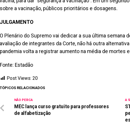
vacina, para dar “segurança à vacinação”. Em um segund
sobre a vacinação, públicos prioritários e dosagens.
JULGAMENTO
O Plenário do Supremo vai dedicar a sua última semana de 
avaliação de integrantes da Corte, não há outra alternativ
pandemia volta a registrar aumento na média de mortes e
Fonte: Estadão
Post Views:
20
TÓPICOS RELACIONADOS
NÃO PERCA
A 
MEC lança curso gratuito para professores
ST
de alfabetização
pe
es