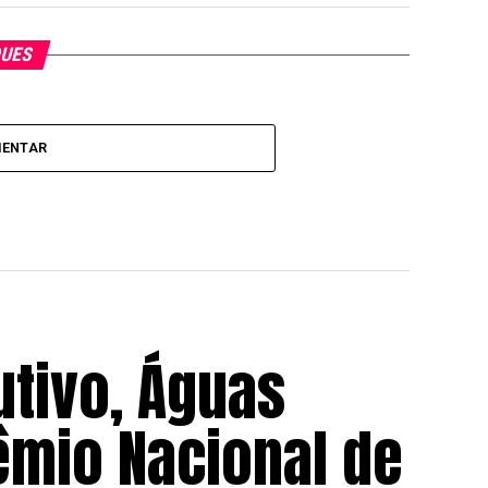
QUES
MENTAR
utivo, Águas
êmio Nacional de