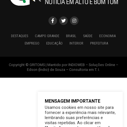
DESTAQUES
CAMPO GRANDE
BRASIL
SAÚDE
ECONOMIA
EMPREGO
EDUCAÇÃO
INTERIOR
PREFEITURA
Copyright © GRITOMS | Mantido por INDIOWEB – Soluções Online –
Edson {Índio} de Souza – Consultoria em T. I.
MENSAGEM IMPORTANTE
Usamos cookies em nosso site para
fornecer a experiência mais relevante,
lembrando suas preferências e
visitas repetidas. Ao clicar em