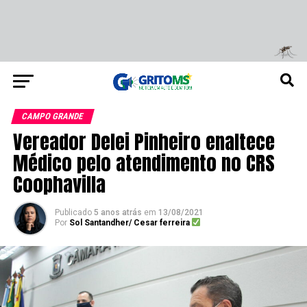
CAMPO GRANDE
Vereador Delei Pinheiro enaltece
Médico pelo atendimento no CRS
Coophavilla
Publicado
5 anos atrás
em
13/08/2021
Por
Sol Santandher/ Cesar ferreira