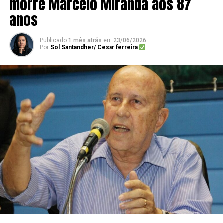
morre Marcelo Miranda aos 87
anos
Publicado
1 mês atrás
em
23/06/2026
Por
Sol Santandher/ Cesar ferreira