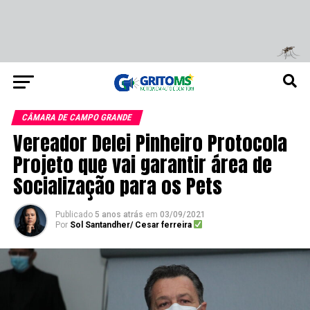
CÂMARA DE CAMPO GRANDE
Vereador Delei Pinheiro Protocola
Projeto que vai garantir área de
Socialização para os Pets
Publicado
5 anos atrás
em
03/09/2021
Por
Sol Santandher/ Cesar ferreira