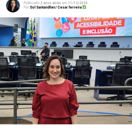
Publicado
2 anos atrás
em
11/12/2024
Por
Sol Santandher/ Cesar ferreira