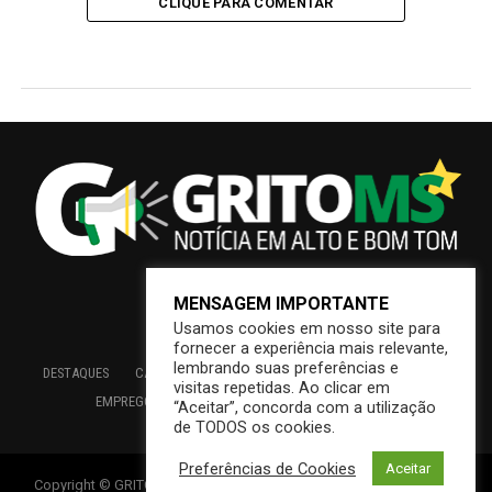
CLIQUE PARA COMENTAR
MENSAGEM IMPORTANTE
Usamos cookies em nosso site para
fornecer a experiência mais relevante,
lembrando suas preferências e
DESTAQUES
CAMPO GRANDE
BRASIL
SAÚDE
ECONOMIA
visitas repetidas. Ao clicar em
EMPREGO
EDUCAÇÃO
INTERIOR
PREFEITURA
“Aceitar”, concorda com a utilização
de TODOS os cookies.
Preferências de Cookies
Aceitar
Copyright © GRITOMS | Mantido por INDIOWEB – Soluções Online –