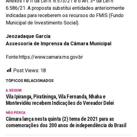
Anexos I e II da Lei n. 6.573/21 e o Art. 3º da Lei n.
6.586/21. A proposta substitui entidades anteriormente
indicadas para receberem os recursos do FMIS (Fundo
Municipal de Investimento Social).
Jeozadaque Garcia
Assessoria de Imprensa da Câmara Municipal
Fonte:https://www.camara.ms.gov.br
Post Views:
18
TÓPICOS RELACIONADOS
A SEGUIR
Vila Ipiranga, Piratininga, Vila Fernanda, Nhaha e
Montevidéu recebem Indicações do Vereador Delei
NÃO PERCA
Câmara lança nesta quinta (2) tema de 2021 para as
comemorações dos 200 anos de independência do Brasil