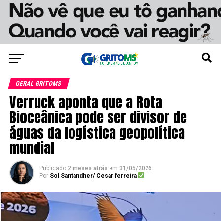
GERAL GRITOMS
Verruck aponta que a Rota
Bioceânica pode ser divisor de
águas da logística geopolítica
mundial
Publicado
2 meses atrás
em
31/05/2026
Por
Sol Santandher/ Cesar ferreira