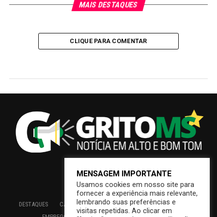
MAIS DESTAQUES
CLIQUE PARA COMENTAR
MENSAGEM IMPORTANTE
Usamos cookies em nosso site para
fornecer a experiência mais relevante,
lembrando suas preferências e
DESTAQUES
CAMPO GRANDE
BRASIL
SAÚDE
ECONOMIA
visitas repetidas. Ao clicar em
EMPREGO
EDUCAÇÃO
INTERIOR
PREFEITURA