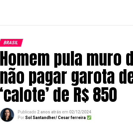
BRASIL
Homem pula muro d
não pagar garota d
‘calote’ de R$ 850
Publicado
2 anos atrás
em
02/12/2024
Por
Sol Santandher/ Cesar ferreira