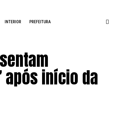
INTERIOR
PREFEITURA
esentam
 após início da