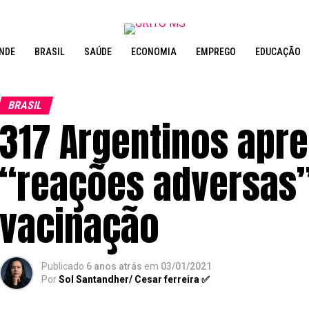
NDE
BRASIL
SAÚDE
ECONOMIA
EMPREGO
EDUCAÇÃO
BRASIL
317 Argentinos apr
“reações adversas”
vacinação
Publicado
6 anos atrás
em
03/01/2021
Por
Sol Santandher/ Cesar ferreira ✅