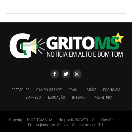
DESTAQUES
CAMPO GRANDE
BRASIL
SAÚDE
ECONOMIA
EMPREGO
EDUCAÇÃO
INTERIOR
PREFEITURA
Copyright © GRITOMS | Mantido por INDIOWEB – Soluções Online –
Edson {Índio} de Souza – Consultoria em T. I.