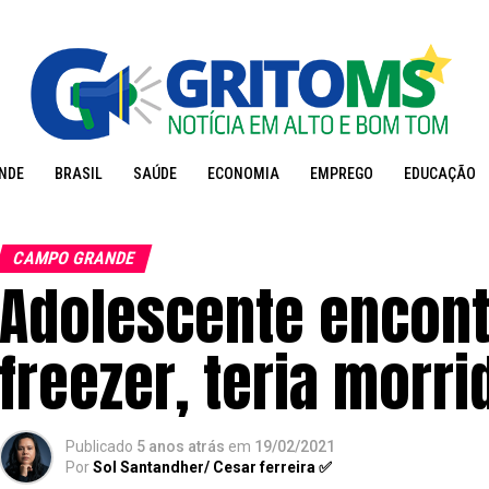
NDE
BRASIL
SAÚDE
ECONOMIA
EMPREGO
EDUCAÇÃO
CAMPO GRANDE
Adolescente encon
freezer, teria morri
Publicado
5 anos atrás
em
19/02/2021
Por
Sol Santandher/ Cesar ferreira ✅