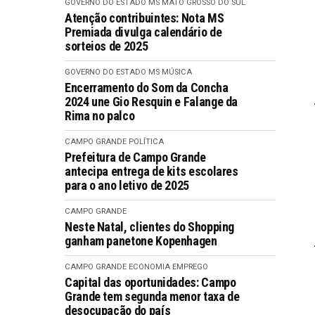
GOVERNO DO ESTADO MS
MATO GROSSO DO SUL
Atenção contribuintes: Nota MS
Premiada divulga calendário de
sorteios de 2025
GOVERNO DO ESTADO MS
MÚSICA
Encerramento do Som da Concha
2024 une Gio Resquin e Falange da
Rima no palco
CAMPO GRANDE
POLÍTICA
Prefeitura de Campo Grande
antecipa entrega de kits escolares
para o ano letivo de 2025
CAMPO GRANDE
Neste Natal, clientes do Shopping
ganham panetone Kopenhagen
CAMPO GRANDE
ECONOMIA
EMPREGO
Capital das oportunidades: Campo
Grande tem segunda menor taxa de
desocupação do país