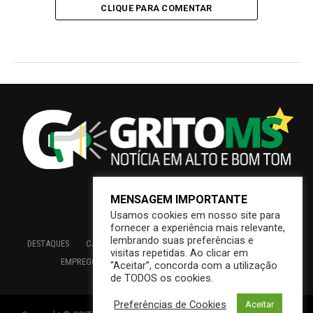
CLIQUE PARA COMENTAR
MENSAGEM IMPORTANTE
Usamos cookies em nosso site para
fornecer a experiência mais relevante,
lembrando suas preferências e
DESTAQUES
CAMPO GRANDE
BRASIL
SAÚDE
ECONOMIA
visitas repetidas. Ao clicar em
EMPREGO
EDUCAÇÃO
INTERIOR
PREFEITURA
“Aceitar”, concorda com a utilização
de TODOS os cookies.
Preferências de Cookies
Aceitar