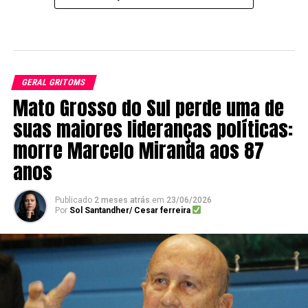
GERAL GRITOMS
Mato Grosso do Sul perde uma de
suas maiores lideranças políticas:
morre Marcelo Miranda aos 87
anos
Publicado
2 meses atrás
em
23/06/2026
Por
Sol Santandher/ Cesar ferreira