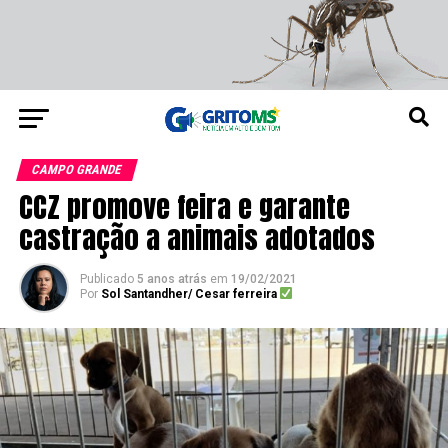
CAMPO GRANDE
CCZ promove feira e garante
castração a animais adotados
Publicado
5 anos atrás
em
19/02/2021
Por
Sol Santandher/ Cesar ferreira