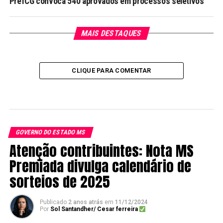
PrefCG convoca 540 aprovados em processos seletivos
MAIS DESTAQUES
CLIQUE PARA COMENTAR
GOVERNO DO ESTADO MS
Atenção contribuintes: Nota MS
Premiada divulga calendário de
sorteios de 2025
Publicado
2 anos atrás
em
11/12/2024
Por
Sol Santandher/ Cesar ferreira