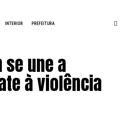
INTERIOR
PREFEITURA
n se une a
te à violência