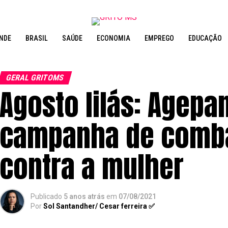
NDE
BRASIL
SAÚDE
ECONOMIA
EMPREGO
EDUCAÇÃO
GERAL GRITOMS
Agosto lilás: Agepa
campanha de comba
contra a mulher
Publicado
5 anos atrás
em
07/08/2021
Por
Sol Santandher/ Cesar ferreira ✅