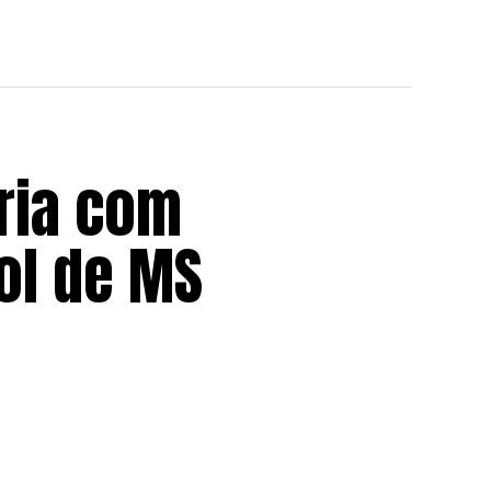
ria com
ol de MS