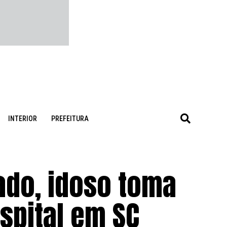
INTERIOR
PREFEITURA
ado, idoso toma
spital em SC