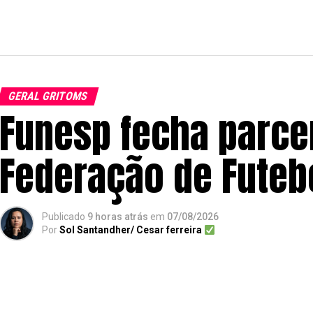
GERAL GRITOMS
Funesp fecha parce
Federação de Futeb
Publicado
9 horas atrás
em
07/08/2026
Por
Sol Santandher/ Cesar ferreira